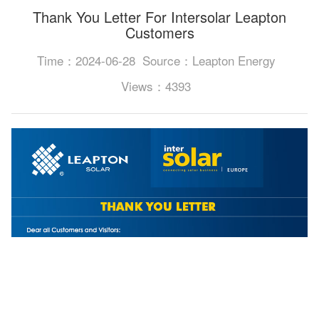
Thank You Letter For Intersolar Leapton
Customers
Time：2024-06-28
Source：Leapton Energy
Views：4393